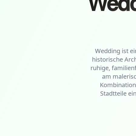
Wedd
Wedding ist ein
historische Arc
ruhige, familie
am malerisc
Kombination
Stadtteile e