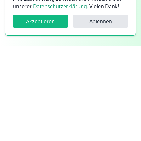
unserer
Datenschutzerklärung
. Vielen Dank!
Akzeptieren
Ablehnen
Follow us!
Follow us on Instagram
Follow us on Facebook
Follow us on LinkedIn
Mitglied im Verband der Handwerkskammer
©
2026
CleanYourCityGreen
Made with
♥
in Berlin
Impressum &
Allgemeine
Datenschutz
Geschäftsbedingungen