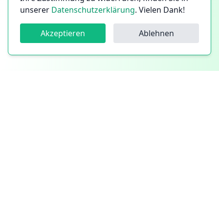
unserer
Datenschutzerklärung
. Vielen Dank!
Akzeptieren
Ablehnen
Follow us!
Follow us on Instagram
Follow us on Facebook
Follow us on LinkedIn
Mitglied im Verband der Handwerkskammer
©
2026
CleanYourCityGreen
Made with
♥
in Berlin
Impressum &
Allgemeine
Datenschutz
Geschäftsbedingungen