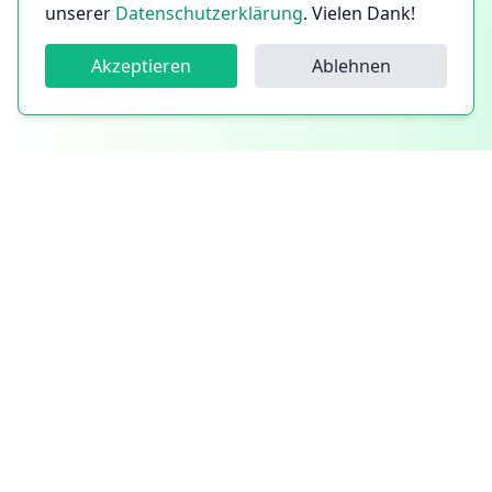
unserer
Datenschutzerklärung
. Vielen Dank!
Akzeptieren
Ablehnen
Follow us!
Follow us on Instagram
Follow us on Facebook
Follow us on LinkedIn
Mitglied im Verband der Handwerkskammer
©
2026
CleanYourCityGreen
Made with
♥
in Berlin
Impressum &
Allgemeine
Datenschutz
Geschäftsbedingungen